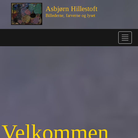
Asbjørn Hillestoft
Billederne, farverne og lyset
Toggle
navigat
Velkommen