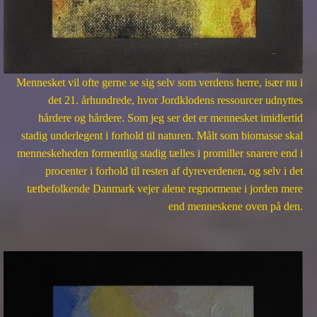
Mennesket vil ofte gerne se sig selv som verdens herre, især nu i
det 21. århundrede, hvor Jordklodens ressourcer udnyttes
hårdere og hårdere. Som jeg ser det er mennesket imidlertid
stadig underlegent i forhold til naturen. Målt som biomasse skal
menneskeheden formentlig stadig tælles i promiller snarere end i
procenter i forhold til resten af dyreverdenen, og selv i det
tætbefolkende Danmark vejer alene regnormene i jorden mere
end menneskene oven på den.