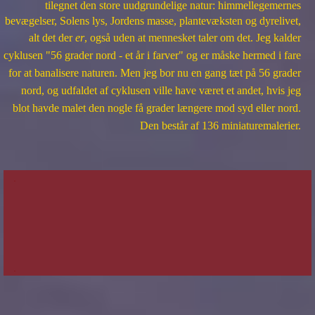
tilegnet den store uudgrundelige natur: himmellegemernes
bevægelser, Solens lys, Jordens masse, plantevæksten og dyrelivet,
alt det der
er
, også uden at mennesket taler om det. Jeg kalder
cyklusen "56 grader nord - et år i farver" og er måske hermed i fare
for at banalisere naturen. Men jeg bor nu en gang tæt på 56 grader
nord, og udfaldet af cyklusen ville have været et andet, hvis jeg
blot havde malet den nogle få grader længere mod syd eller nord.
Den består af 136 miniaturemalerier.
.
.