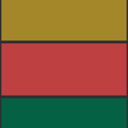
.
.
.
.