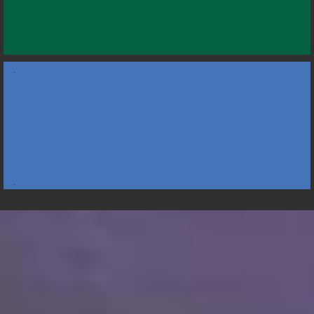
.
.
.