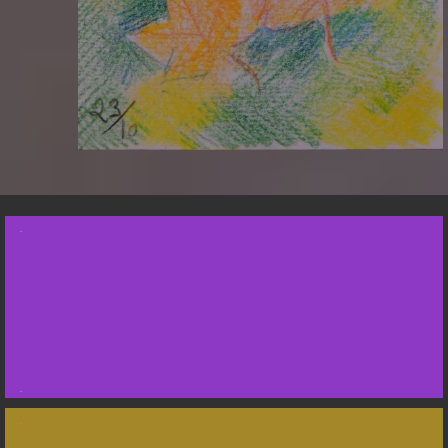
.
.
.