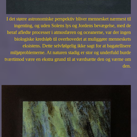
I det større astronomiske perspektiv bliver mennesket nærmest til
ingenting, og uden Solens lys og Jordens bevægelse, med de
heraf afledte processer i atmosfæren og oceanerne, var der ingen
biologiske kredsløb til overhovedet at muliggøre menneskets
eksistens. Dette selvfølgelig ikke sagt for at bagatellisere
miljøproblemerne. At naturen stadig er stor og underfuld burde
tværtimod være en ekstra grund til at værdsætte den og værne om
den.