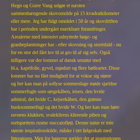
Hegn og Gurre Vang udgør et næsten
sammenhængende skovområde på 15 kvadratkilometer
eller mere. Jeg har fulgt området i 50 år og skovdriften
har i perioden undergået mærkbare forandringer.
Arealerne med intensivt udnyttede bøge- og
granbeplantninger har - efter skovning og stormfald - nu
for en stor del fået lov til at gro til af sig selv. Også
tidligere var der lommer af dansk urnatur med
.
bl.a. kaprifolie, gyvel, mjødurt og flere bøllearter. Disse
lommer har nu fået mulighed for at vokse sig større
og her kan man på sollyse sommerdage møde sjældne
sommerfugle som sørgekåben, irisen, den hvide
admiral, det hvide C, kejserkåben, den grønne
busksommerfugl og det hvide W. Og her kan man høre
ravnens klukken, svaleklirens klirrende piben og
sortspættens rustne staccatofløjt. Denne natur er min
største inspirationskilde, måske i tæt følgeskab med
.
litteraturen. Men for bøgerne gælder det at inspirationen