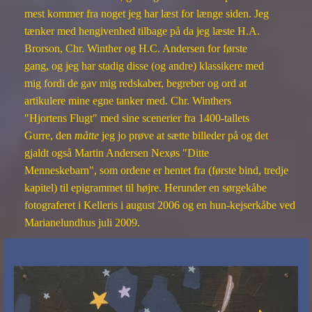
mest kommer fra noget jeg har læst for længe siden. Jeg
tænker med hengivenhed tilbage på da jeg læste H.A.
Brorson, Chr. Winther og H.C. Andersen for første
gang, og jeg har stadig disse (og andre) klassikere med
mig fordi de gav mig redskaber, begreber og ord at
artikulere mine egne tanker med. Chr. Winthers
"Hjortens Flugt" med sine scenerier fra 1400-tallets
Gurre, den
måtte
jeg jo prøve at sætte billeder på og det
.
gjaldt også Martin Andersen Nexøs "Ditte
Menneskebarn", som ordene er hentet fra (første bind, tredje
kapitel) til epigrammet til højre. Herunder en sørgekåbe
fotograferet i Kelleris i august 2006 og en hun-kejserkåbe ved
Marianelundhus juli 2009.