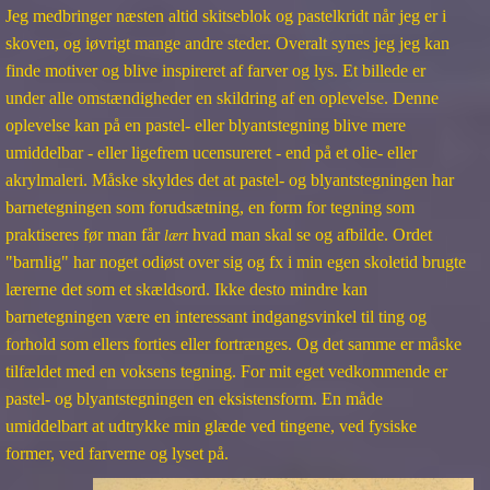
Jeg medbringer næsten altid skitseblok og pastelkridt når jeg er i
skoven, og iøvrigt mange andre steder. Overalt synes jeg jeg kan
finde motiver og blive inspireret af farver og lys. Et billede er
under alle omstændigheder en skildring af en oplevelse. Denne
oplevelse kan på en pastel- eller blyantstegning blive mere
umiddelbar - eller ligefrem ucensureret - end på et olie- eller
akrylmaleri. Måske skyldes det at pastel- og blyantstegningen har
barnetegningen som forudsætning, en form for tegning som
praktiseres før man får
hvad man skal se og afbilde. Ordet
lært
"barnlig" har noget odiøst over sig og fx i min egen skoletid brugte
lærerne det som et skældsord. Ikke desto mindre kan
barnetegningen være en interessant indgangsvinkel til ting og
forhold som ellers forties eller fortrænges. Og det samme er måske
tilfældet med en voksens tegning. For mit eget vedkommende er
pastel- og blyantstegningen en eksistensform. En måde
umiddelbart at udtrykke min glæde ved tingene, ved fysiske
former, ved farverne og lyset på.